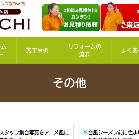
ョップなかみち
ーム
リフォームの
施工事例
よくあ
ー
流れ
その他
スタッフ集合写真をアニメ風に
台風シーズン前に住ま