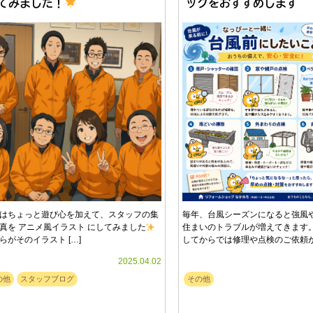
てみました！
ックをおすすめします
はちょっと遊び心を加えて、スタッフの集
毎年、台風シーズンになると強風
真を アニメ風イラスト にしてみました
住まいのトラブルが増えてきます。
らがそのイラスト […]
してからでは修理や点検のご依頼が集
2025.04.02
の他
スタッフブログ
その他