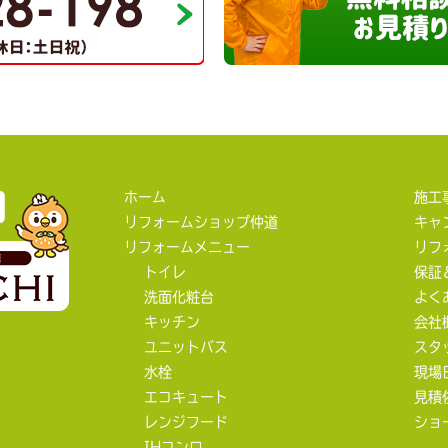
ホーム
施工
リフォームショップ仲道
キャ
リフォームメニュー
リフ
トイレ
保証
洗面化粧台
よく
キッチン
会社
ユニットバス
スタ
水栓
現場
エコキュート
見積
レンジフード
ショ
IHコンロ