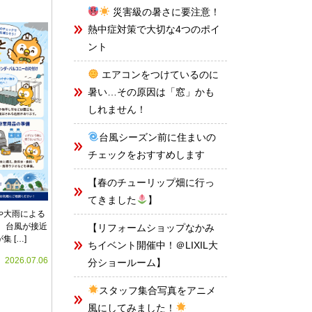
災害級の暑さに要注意！
熱中症対策で大切な4つのポイ
ント
エアコンをつけているのに
暑い…その原因は「窓」かも
しれません！
台風シーズン前に住まいの
チェックをおすすめします
【春のチューリップ畑に行っ
てきました
】
や大雨による
 台風が接近
【リフォームショップなかみ
 […]
ちイベント開催中！＠LIXIL大
2026.07.06
分ショールーム】
スタッフ集合写真をアニメ
風にしてみました！