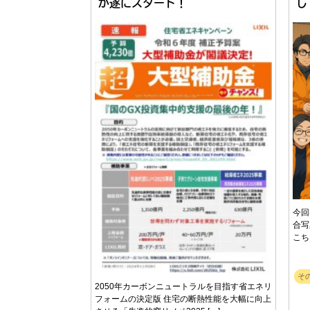
が遂にスタート！
し
今回
合写
こち
そ
2050年カーボンニュートラルを目指す省エネリ
フォームの決定版 住宅の断熱性能を大幅に向上