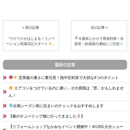
« 前の記事
次の記事 »
「ワクワクがはじまる！リノベ
今週末にかけて寒波到来！水
ーション現場日記スタート
」
道管・給湯器の凍結にご注意
最新の記事
災害級の暑さに要注意！熱中症対策で大切な4つのポイント
エアコンをつけているのに暑い…その原因は「窓」かもしれませ
ん！
台風シーズン前に住まいのチェックをおすすめします
【春のチューリップ畑に行ってきました
】
【リフォームショップなかみちイベント開催中！＠LIXIL大分ショー