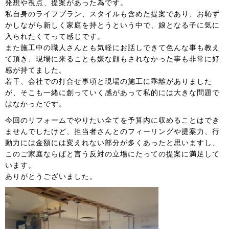
発想や視点、提案があった為です。
私自身のライフプラン、スタイルも含めた提案であり、お恥ず
かしながら新しく家庭を持とうという中で、娘となる子に気に
入られたくてって感じです。
また施工中の職人さんとも気軽にお話しできて色んな事も教え
て頂き、現場に来ることも嫌な顔もされなかった事も非常に好
感が持てました。
若干、会社での打合せ事項と現場の施工に乖離がありました
が、そこも一緒に創っていく感があって私的には大きな問題で
はなかったです。
今回のリフォームでやりたい全てを予算内に収めることはでき
ませんでしたけど、担当者さんとのフィーリングや提案力、行
動力には金額には変えれない部分が多くあったと思いますし、
このご家庭ならばと言う反対の立場にたっての提案に満足して
います。
ありがとうございました。