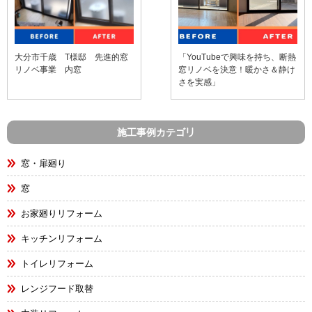
大分市千歳 T様邸 先進的窓
「YouTubeで興味を持ち、断熱
リノベ事業 内窓
窓リノベを決意！暖かさ＆静け
さを実感」
施工事例カテゴリ
窓・扉廻り
窓
お家廻りリフォーム
キッチンリフォーム
トイレリフォーム
レンジフード取替