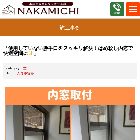
施工事例
「使用していない勝手口をスッキリ解決！はめ殺し内窓で
快適空間に
」
category：
窓
Area：
大分市皆春