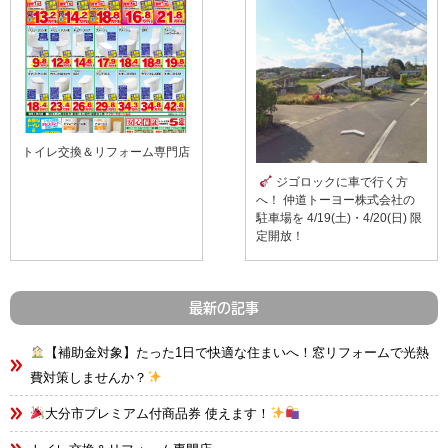
トイレ交換＆リフォーム専門店
ジゴロックに車で行く方
へ！ 仲道トーヨー株式会社の
駐車場を 4/19(土)・4/20(日) 限
定開放！
最新の記事
【補助金対象】たった1日で快適な住まいへ！窓リフォームで光熱
費対策しませんか？
大分市プレミアム付商品券 使えます！