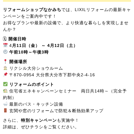
リフォームショップなかみち
では、LIXILリフォームの最新キャ
ンペーンをご案内中です！
お得なプランや最新の設備で、より快適な暮らしを実現しませ
んか？
🗓
開催日時
4
月11日（金） ～ 4月12
日（土）
午前10時～午後3時
開催場所
リクシル大分ショウルーム
〒870-0954 大分県大分市下郡中央2-4-16
リフォームのポイント
住宅省エネキャンペーンセミナー 両日共14時～（完全予
約制）
最新のバス・キッチン設備
玄関や窓のリフォームで防犯＆断熱効果アップ
さらに、
特別キャンペーン
も実施中！
詳細は、ぜひチラシをご覧ください。